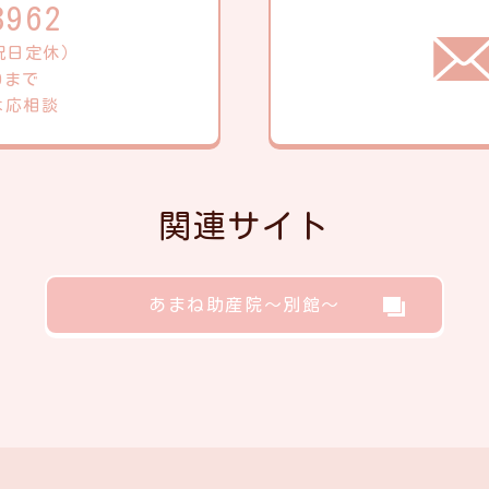
8962
・祝日定休）
0まで
は応相談
関連サイト
あまね助産院～別館～