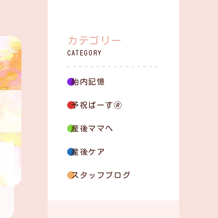
あまね助産院に
ついて
カテゴリー
助産院概要
CATEGORY
胎内記憶
お知らせ一覧
予祝ばーす🄬
コンテンツ一覧
産後ママへ
お問い合わせ
産後ケア
スタッフブログ