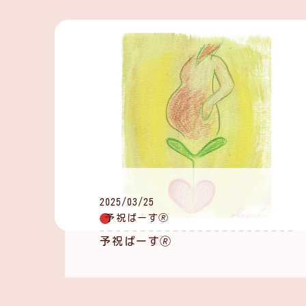
2025/03/25
予祝ばーす🄬
予祝ばーす🄬